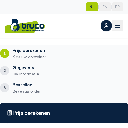
NL
|
EN
|
FR
Prijs berekenen
1
Kies uw container
Gegevens
2
Uw informatie
Bestellen
3
Bevestig order
Prijs berekenen