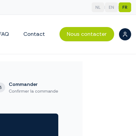
NL
|
EN
|
FR
FAQ
Contact
Nous contacter
Commander
3
Confirmer la commande